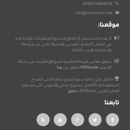
00963114414026
info@childclinic.net
موقعنا:
لا يقدم التشخيص أو العلاج وجميع المعلومات الواردة فيه
هي لغرض التثقيف الصحي فقط ولا تغني عن مراجعة
واستشارة طبيب طفلك.
يحقق معايير الهيئة العالمية للمواقع الطبية على شبكة
الإنترنت
HONcode
تحقق من
هنا
حاصل على جائزة سمو الشيخ سالم العلي الصباح
للمعلوماتية كأفضل مشروع صحي إلكتروني على مستوى
الوطن العربي لعام2010,
تحقق
.
تابعنا