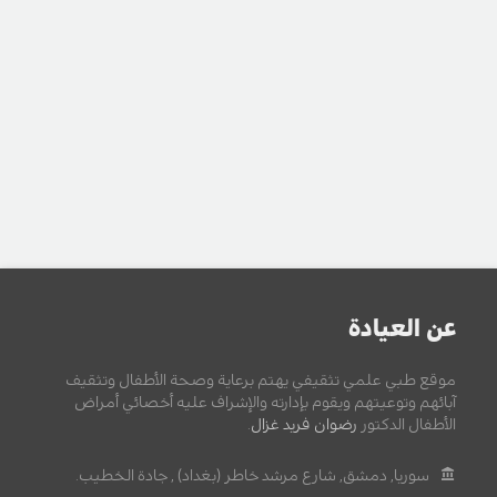
عن العيادة
موقع طبي علمي تثقيفي يهتم برعاية وصحة الأطفال وتثقيف
آبائهم وتوعيتهم ويقوم بإدارته والإشراف عليه أخصائي أمراض
الأطفال الدكتور
رضوان فريد غزال
.
سوريا, دمشق, شارع مرشد خاطر (بغداد) , جادة الخطيب.