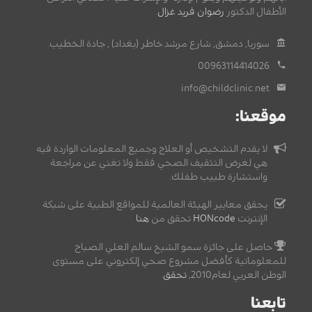
الأطفال الدكتور
رضوان فريد غزال
.
سوريا, دمشق, شارع مرشد خاطر (بغداد) , جادة الخطيب.
00963114414026
info@childclinic.net
موقعنا:
لا يقدم التشخيص أو العلاج وجميع المعلومات الواردة فيه
هي لغرض التثقيف الصحي فقط ولا تغني عن مراجعة
واستشارة طبيب طفلك.
يحقق معايير الهيئة العالمية للمواقع الطبية على شبكة
الإنترنت
HONcode
تحقق من
هنا
حاصل على جائزة سمو الشيخ سالم العلي الصباح
للمعلوماتية كأفضل مشروع صحي إلكتروني على مستوى
الوطن العربي لعام2010,
تحقق
.
تابعنا