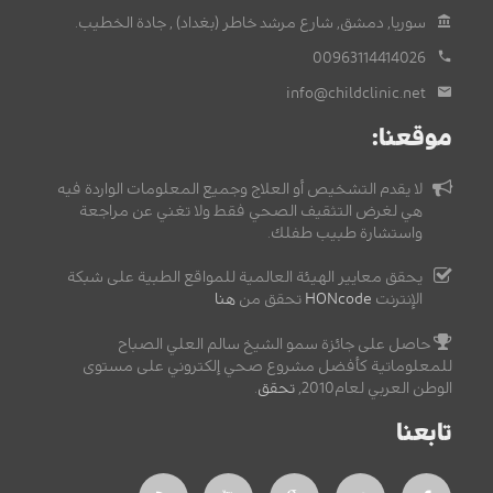
سوريا, دمشق, شارع مرشد خاطر (بغداد) , جادة الخطيب.
00963114414026
info@childclinic.net
موقعنا:
لا يقدم التشخيص أو العلاج وجميع المعلومات الواردة فيه
هي لغرض التثقيف الصحي فقط ولا تغني عن مراجعة
واستشارة طبيب طفلك.
يحقق معايير الهيئة العالمية للمواقع الطبية على شبكة
الإنترنت
HONcode
تحقق من
هنا
حاصل على جائزة سمو الشيخ سالم العلي الصباح
للمعلوماتية كأفضل مشروع صحي إلكتروني على مستوى
الوطن العربي لعام2010,
تحقق
.
تابعنا