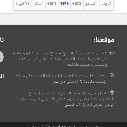
الأولى
السابق
4672
4673
4674
التالي
الأخيرة
موقعنا:
تا
لا يقدم التشخيص أو العلاج وجميع المعلومات الواردة فيه
هي لغرض التثقيف الصحي فقط ولا تغني عن مراجعة
واستشارة طبيب طفلك.
ال
يحقق معايير الهيئة العالمية للمواقع الطبية على شبكة
الإنترنت
HONcode
تحقق من
هنا
حاصل على جائزة سمو الشيخ سالم العلي الصباح
للمعلوماتية كأفضل مشروع صحي إلكتروني على مستوى
الوطن العربي لعام2010,
تحقق
.
Copyright © 2026
, All rights reserved
childclinic.net