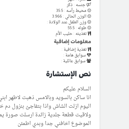
جنسه : ذكر
محيط رأسه : 35.5
الوزن الحالي : 3.966
وزن الطفل عند الولادة :
طوله : 55.5
تغذيته : حليب الأم
معلومات إضافية
تغذية إضافية :
سوابق هامة :
سوابق عائلية :
نص الإستشارة
السلام عليكم
انا ساكن بالسويد وبالامس ذهبت لاطهر ابني 
اليوم ازلت الشاش واذا بتفاجئ بنزول دم 
ولاقيت قطعة جلدية زائدة ارسلت صورة يمك
الموضوع اخافني جدا وبدي اطمئن