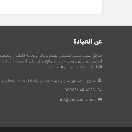
عن العيادة
موقع طبي علمي تثقيفي يهتم برعاية وصحة الأطفال وتثقيف
آبائهم وتوعيتهم ويقوم بإدارته والإشراف عليه أخصائي أمراض
الأطفال الدكتور
رضوان فريد غزال
.
سوريا, دمشق, شارع مرشد خاطر (بغداد) , جادة الخطيب.
00963114414026
info@childclinic.net