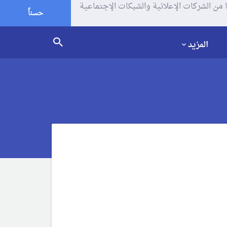
يف الإرتباط (الكوكيز) لتحليل زياراتك وإستخدامك للموقع و تتم مشاركة بعض المعلومات مع Google وغيرها من الشركات الإعلانية والشبكات الإجتماعية
حسناً
المزيد