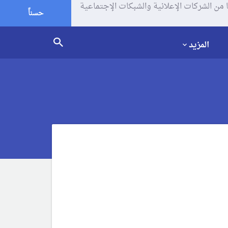
يف الإرتباط (الكوكيز) لتحليل زياراتك وإستخدامك للموقع و تتم مشاركة بعض المعلومات مع Google وغيرها من الشركات الإعلانية والشبكات الإجتماعية
حسناً
المزيد