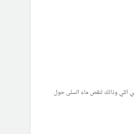
 ال5 تبدا المشاكل بروتين الجنين بدمي اللي وذالك لنقص ماء السلى حول