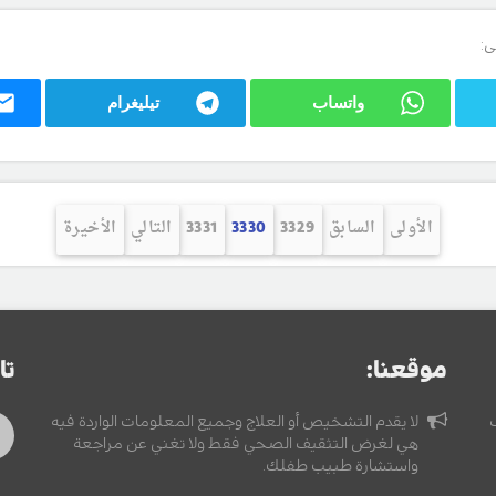
ى:
واتساب
تيليغرام
الأولى
السابق
3329
3330
3331
التالي
الأخيرة
موقعنا:
تا
لا يقدم التشخيص أو العلاج وجميع المعلومات الواردة فيه
هي لغرض التثقيف الصحي فقط ولا تغني عن مراجعة
واستشارة طبيب طفلك.