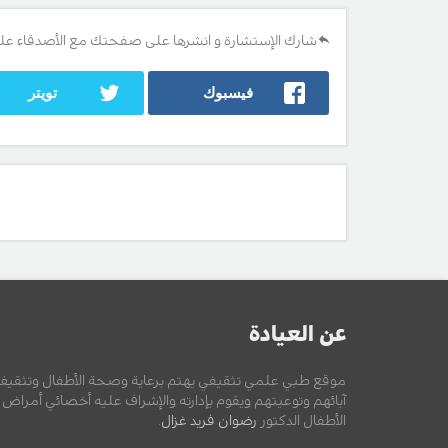
شارك الإستشارة و انشرها على صفحتك مع الأصدقاء عل
فيسبوك
تويتر
عن العيادة
موقع طبي علمي تثقيفي يهتم برعاية وصحة الأطفال وتثقيف
آبائهم وتوعيتهم ويقوم بإدارته والإشراف عليه أخصائي أمراض
الأطفال الدكتور
رضوان فريد غزال
.