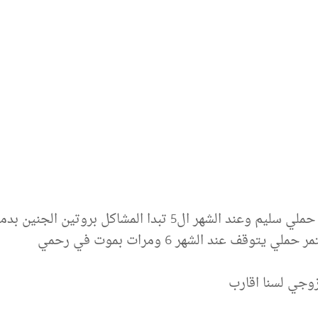
حكيت لك حالتي لكن لم أشرح كفايه ،، يبدأ حملي سليم وعند الشهر
قف عند الشهر 6 ومرات بموت في رحمي
زوجي لسنا اقارب