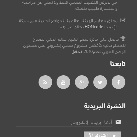
هي لغرض التثقيف الصحي فقط ولا تغني عن مراجعة
واستشارة طبيب طفلك.
يحقق معايير الهيئة العالمية للمواقع الطبية على شبكة
الإنترنت
HONcode
تحقق من
هنا
حاصل على جائزة سمو الشيخ سالم العلي الصباح
للمعلوماتية كأفضل مشروع صحي إلكتروني على مستوى
الوطن العربي لعام2010,
تحقق
.
تابعنا
النشرة البريدية
أدخل بريدك الإلكتروني
اشترك الآن