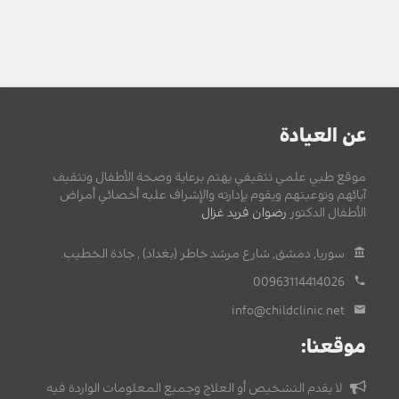
عن العيادة
موقع طبي علمي تثقيفي يهتم برعاية وصحة الأطفال وتثقيف
آبائهم وتوعيتهم ويقوم بإدارته والإشراف عليه أخصائي أمراض
الأطفال الدكتور
رضوان فريد غزال
.
سوريا, دمشق, شارع مرشد خاطر (بغداد) , جادة الخطيب.
00963114414026
info@childclinic.net
موقعنا:
لا يقدم التشخيص أو العلاج وجميع المعلومات الواردة فيه