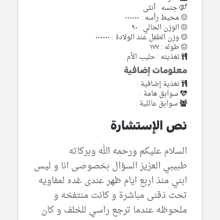
جنسه : أنثى
محيط رأسه : ٠٠٠٠٠٠
الوزن الحالي : ٩٠
وزن الطفل عند الولادة : ٠٠٠٠٠٠
طوله : ١٧٧
تغذيته : حليب الأم
معلومات إضافية
تغذية إضافية :
سوابق هامة :
سوابق عائلية :
نص الإستشارة
السلام عليكم ورحمه الله وبركاته
طبيبي العزيز السؤال بخصوصى انا و ليس
ابني منذ اربع ايام ظهر عندى غده لمفاويه
تحت ذقنى مباشرة و كانت منتفخه و
ملحوظه عندما ترجع راسي للخلف و كان