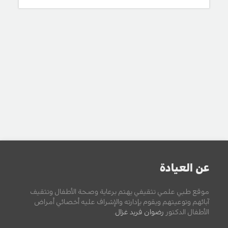
عن العيادة
موقع طبي علمي تثقيفي يهتم برعاية وصحة الأطفال وتثقيف
آبائهم وتوعيتهم ويقوم بإدارته والإشراف عليه أخصائي أمراض
الأطفال الدكتور
رضوان فريد غزال
.