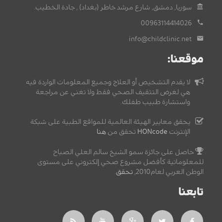
سوريا, دمشق, شارع مرشد خاطر (بغداد) , جادة الخطيب.
00963114414026
info@childclinic.net
موقعنا:
لا يقدم التشخيص أو العلاج وجميع المعلومات الواردة فيه
هي لغرض التثقيف الصحي فقط ولا تغني عن مراجعة
واستشارة طبيب طفلك.
يحقق معايير الهيئة العالمية للمواقع الطبية على شبكة
الإنترنت
HONcode
تحقق من
هنا
حاصل على جائزة سمو الشيخ سالم العلي الصباح
للمعلوماتية كأفضل مشروع صحي إلكتروني على مستوى
الوطن العربي لعام2010,
تحقق
.
تابعنا