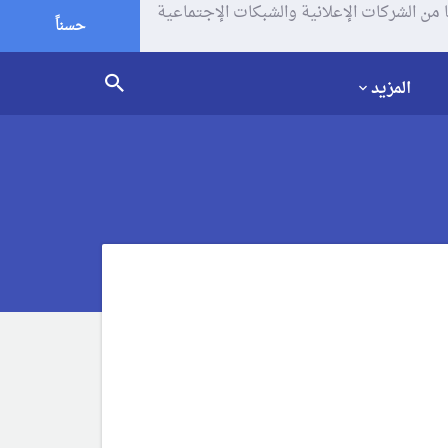
يف الإرتباط (الكوكيز) لتحليل زياراتك وإستخدامك للموقع و تتم مشاركة بعض المعلومات مع Google وغيرها من الشركات الإعلانية والشبكات الإجتماعية
حسناً
المزيد