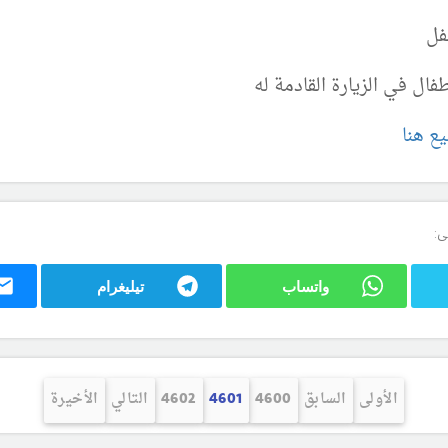
طفل
ال في الزيارة القادمة له
ع هنا
ى:
واتساب
تيليغرام
الأولى
السابق
4600
4601
4602
التالي
الأخيرة