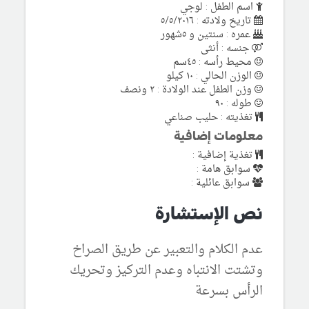
اسم الطفل : لوجي
تاريخ ولادته : ٥/٥/٢٠١٦
عمره : سنتين و ٥شهور
جنسه : أنثى
محيط رأسه : ٤٥سم
الوزن الحالي : ١٠ كيلو
وزن الطفل عند الولادة : ٢ ونصف
طوله : ٩٠
تغذيته : حليب صناعي
معلومات إضافية
تغذية إضافية :
سوابق هامة :
سوابق عائلية :
نص الإستشارة
عدم الكلام والتعبير عن طريق الصراخ
وتشتت الانتباه وعدم التركيز وتحريك
الرأس بسرعة