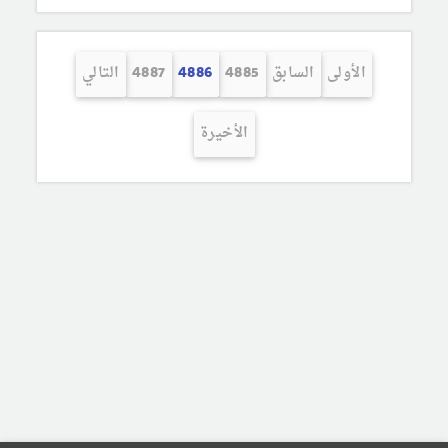
الأولى
السابق
4885
4886
4887
التالي
الأخيرة