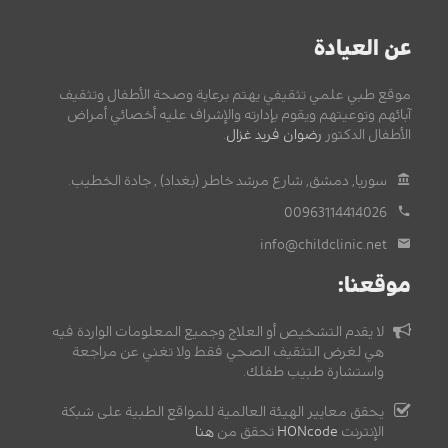
عن العيادة
موقع طبي علمي تثقيفي يهتم برعاية وصحة الأطفال وتثقيف
آبائهم وتوعيتهم ويقوم بإدارته والإشراف عليه أخصائي أمراض
الأطفال الدكتور
رضوان فريد غزال
.
سوريا, دمشق, شارع مرشد خاطر (بغداد) , جادة الخطيب.
00963114414026
info@childclinic.net
موقعنا:
لا يقدم التشخيص أو العلاج وجميع المعلومات الواردة فيه
هي لغرض التثقيف الصحي فقط ولا تغني عن مراجعة
واستشارة طبيب طفلك.
يحقق معايير الهيئة العالمية للمواقع الطبية على شبكة
الإنترنت
HONcode
تحقق من
هنا