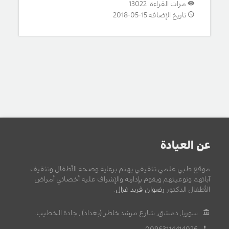
مرات القراءة: 13022
تاريخ الإضافة 15-05-2018
عن العيادة
موقع طبي علمي تثقيفي يهتم برعاية وصحة الأطفال وتثقيف
آبائهم وتوعيتهم ويقوم بإدارته والإشراف عليه أخصائي أمراض
الأطفال الدكتور
رضوان فريد غزال
.
سوريا, دمشق, شارع مرشد خاطر (بغداد) , جادة الخطيب.