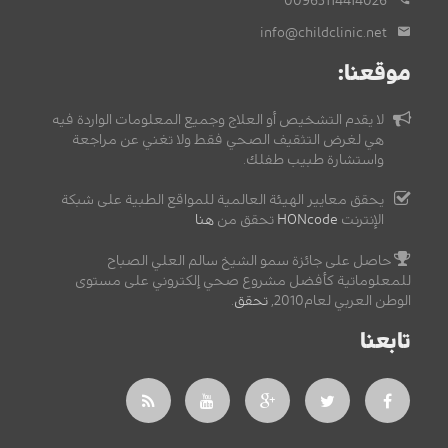
00963114414026
info@childclinic.net
موقعنا:
لا يقدم التشخيص أو العلاج وجميع المعلومات الواردة فيه
هي لغرض التثقيف الصحي فقط ولا تغني عن مراجعة
واستشارة طبيب طفلك.
يحقق معايير الهيئة العالمية للمواقع الطبية على شبكة
الإنترنت
HONcode
تحقق من
هنا
حاصل على جائزة سمو الشيخ سالم العلي الصباح
للمعلوماتية كأفضل مشروع صحي إلكتروني على مستوى
الوطن العربي لعام2010,
تحقق
.
تابعنا