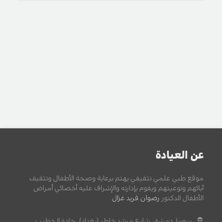
عن العيادة
موقع طبي علمي تثقيفي يهتم برعاية وصحة الأطفال وتثقيف
آبائهم وتوعيتهم ويقوم بإدارته والإشراف عليه أخصائي أمراض
الأطفال الدكتور
رضوان فريد غزال
.
سوريا, دمشق, شارع مرشد خاطر (بغداد) , جادة الخطيب.