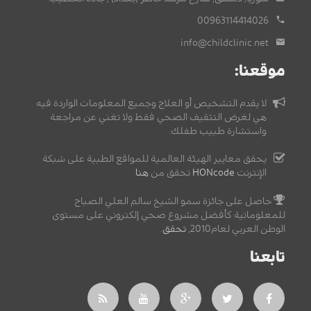
00963114414026
info@childclinic.net
موقعنا:
لا يقدم التشخيص أو العلاج وجميع المعلومات الواردة فيه
هي لغرض التثقيف الصحي فقط ولا تغني عن مراجعة
واستشارة طبيب طفلك.
يحقق معايير الهيئة العالمية للمواقع الطبية على شبكة
الإنترنت
HONcode
تحقق من
هنا
حاصل على جائزة سمو الشيخ سالم العلي الصباح
للمعلوماتية كأفضل مشروع صحي إلكتروني على مستوى
الوطن العربي لعام2010,
تحقق
.
تابعنا