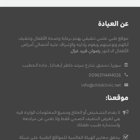
عن العيادة
موقع طبي علمي تثقيفي يهتم برعاية وصحة الأطفال وتثقيف
آبائهم وتوعيتهم ويقوم بإدارته والإشراف عليه أخصائي أمراض
الأطفال الدكتور
رضوان فريد غزال
.
سوريا, دمشق, شارع مرشد خاطر (بغداد) , جادة الخطيب.
00963114414026
info@childclinic.net
موقعنا:
لا يقدم التشخيص أو العلاج وجميع المعلومات الواردة فيه
هي لغرض التثقيف الصحي فقط ولا تغني عن مراجعة
واستشارة طبيب طفلك.
يحقق معايير الهيئة العالمية للمواقع الطبية على شبكة