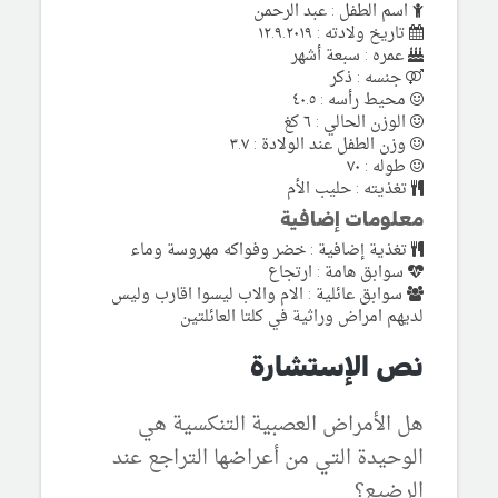
اسم الطفل : عبد الرحمن
تاريخ ولادته : ١٢.٩.٢٠١٩
عمره : سبعة أشهر
جنسه : ذكر
محيط رأسه : ٤٠.٥
الوزن الحالي : ٦ كغ
وزن الطفل عند الولادة : ٣.٧
طوله : ٧٠
تغذيته : حليب الأم
معلومات إضافية
تغذية إضافية : خضر وفواكه مهروسة وماء
سوابق هامة : ارتجاع
سوابق عائلية : الام والاب ليسوا اقارب وليس
لديهم امراض وراثية في كلتا العائلتين
نص الإستشارة
هل الأمراض العصبية التنكسية هي
الوحيدة التي من أعراضها التراجع عند
الرضيع؟