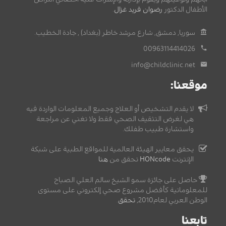
الأطفال الدكتور
رضوان فريد غزال
.
سوريا, دمشق, شارع مرشد خاطر (بغداد) , جادة الخطيب.
00963114414026
info@childclinic.net
موقعنا:
لا يقدم التشخيص أو العلاج وجميع المعلومات الواردة فيه
هي لغرض التثقيف الصحي فقط ولا تغني عن مراجعة
واستشارة طبيب طفلك.
يحقق معايير الهيئة العالمية للمواقع الطبية على شبكة
الإنترنت
HONcode
تحقق من
هنا
حاصل على جائزة سمو الشيخ سالم العلي الصباح
للمعلوماتية كأفضل مشروع صحي إلكتروني على مستوى
الوطن العربي لعام2010,
تحقق
.
تابعنا