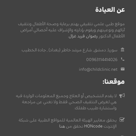
عن العيادة
موقع طبي علمي تثقيفي يهتم برعاية وصحة الأطفال وتثقيف
آبائهم وتوعيتهم ويقوم بإدارته والإشراف عليه أخصائي أمراض
الأطفال الدكتور
رضوان فريد غزال
.
سوريا, دمشق, شارع مرشد خاطر (بغداد) , جادة الخطيب.
00963114414026
info@childclinic.net
موقعنا:
لا يقدم التشخيص أو العلاج وجميع المعلومات الواردة فيه
هي لغرض التثقيف الصحي فقط ولا تغني عن مراجعة
واستشارة طبيب طفلك.
يحقق معايير الهيئة العالمية للمواقع الطبية على شبكة
الإنترنت
HONcode
تحقق من
هنا