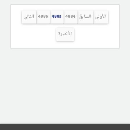
الأولى
السابق
4884
4885
4886
التالي
الأخيرة