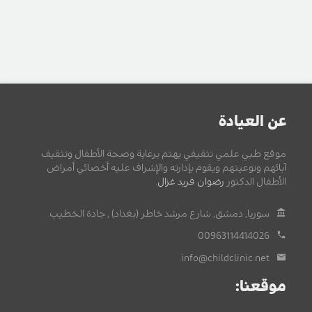
عن العيادة
موقع طبي علمي تثقيفي يهتم برعاية وصحة الأطفال وتثقيف
آبائهم وتوعيتهم ويقوم بإدارته والإشراف عليه أخصائي أمراض
الأطفال الدكتور
رضوان فريد غزال
.
سوريا, دمشق, شارع مرشد خاطر (بغداد) , جادة الخطيب.
00963114414026
info@childclinic.net
موقعنا: