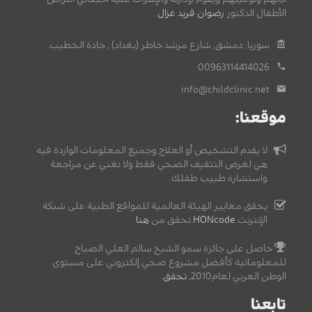
الأطفال الدكتور
رضوان فريد غزال
.
سوريا, دمشق, شارع مرشد خاطر (بغداد) , جادة الخطيب.
00963114414026
info@childclinic.net
موقعنا:
لا يقدم التشخيص أو العلاج وجميع المعلومات الواردة فيه
هي لغرض التثقيف الصحي فقط ولا تغني عن مراجعة
واستشارة طبيب طفلك.
يحقق معايير الهيئة العالمية للمواقع الطبية على شبكة
الإنترنت
HONcode
تحقق من
هنا
حاصل على جائزة سمو الشيخ سالم العلي الصباح
للمعلوماتية كأفضل مشروع صحي إلكتروني على مستوى
الوطن العربي لعام2010,
تحقق
.
تابعنا