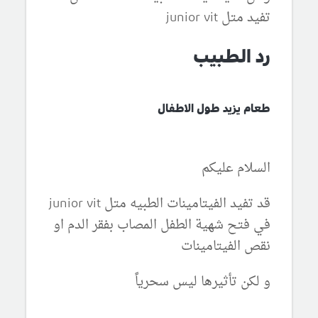
تفيد متل junior vit
رد الطبيب
طعام يزيد طول الاطفال
السلام عليكم
قد تفيد الفيتامينات الطبيه متل junior vit
في فتح شهية الطفل المصاب بفقر الدم او
نقص الفيتامينات
و لكن تأثيرها ليس سحرياً