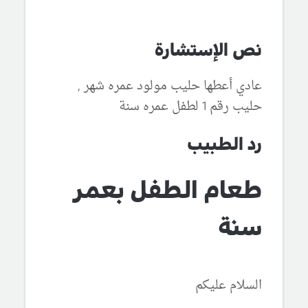
نص الإستشارة
عادي أعطها حليب مولود عمره شهر ,
حليب رقم 1 لطفل عمره سنة
رد الطبيب
طعام الطفل بعمر
سنة
السلام عليكم