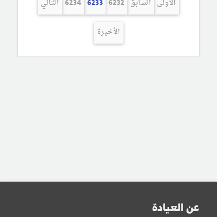
الأولى
السابق
6232
6233
6234
التالي
الأخيرة
عن العيادة