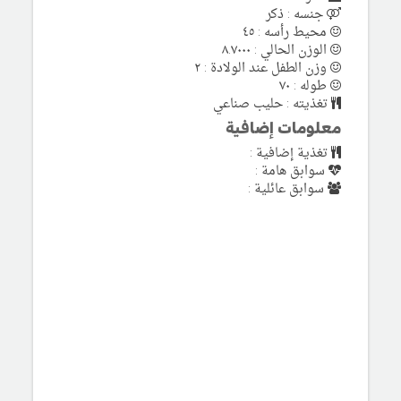
جنسه : ذكر
محيط رأسه : ٤٥
الوزن الحالي : ٨.٧٠٠٠
وزن الطفل عند الولادة : ٢
طوله : ٧٠
تغذيته : حليب صناعي
معلومات إضافية
تغذية إضافية :
سوابق هامة :
سوابق عائلية :