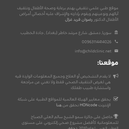
موقع طبي علمي تثقيفي يهتم برعاية وصحة الأطفال وتثقيف
آبائهم وتوعيتهم ويقوم بإدارته والإشراف عليه أخصائي أمراض
الأطفال الدكتور
رضوان فريد غزال
.
سوريا, دمشق, شارع مرشد خاطر (بغداد) , جادة الخطيب.
00963114414026
info@childclinic.net
موقعنا:
لا يقدم التشخيص أو العلاج وجميع المعلومات الواردة فيه
هي لغرض التثقيف الصحي فقط ولا تغني عن مراجعة
واستشارة طبيب طفلك.
يحقق معايير الهيئة العالمية للمواقع الطبية على شبكة
الإنترنت
HONcode
تحقق من
هنا
حاصل على جائزة سمو الشيخ سالم العلي الصباح
للمعلوماتية كأفضل مشروع صحي إلكتروني على مستوى
الوطن العربي لعام2010,
تحقق
.