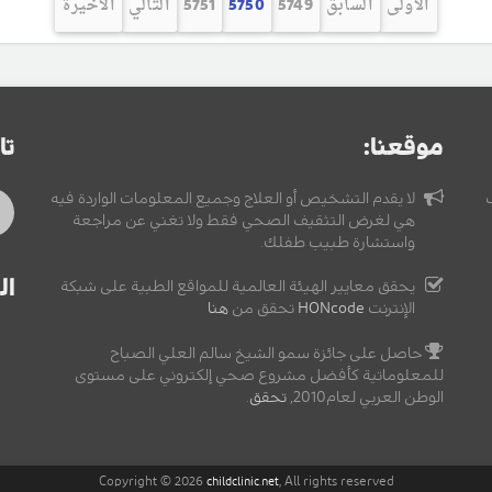
الأولى
السابق
5749
5750
5751
التالي
الأخيرة
موقعنا:
تا
لا يقدم التشخيص أو العلاج وجميع المعلومات الواردة فيه
هي لغرض التثقيف الصحي فقط ولا تغني عن مراجعة
واستشارة طبيب طفلك.
ال
يحقق معايير الهيئة العالمية للمواقع الطبية على شبكة
الإنترنت
HONcode
تحقق من
هنا
حاصل على جائزة سمو الشيخ سالم العلي الصباح
للمعلوماتية كأفضل مشروع صحي إلكتروني على مستوى
الوطن العربي لعام2010,
تحقق
.
Copyright © 2026
, All rights reserved
childclinic.net