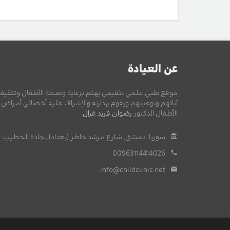
عن العيادة
موقع طبي علمي تثقيفي يهتم برعاية وصحة الأطفال وتثقيف
آبائهم وتوعيتهم ويقوم بإدارته والإشراف عليه أخصائي أمراض
الأطفال الدكتور
رضوان فريد غزال
.
سوريا, دمشق, شارع مرشد خاطر (بغداد) , جادة الخطيب.
00963114414026
info@childclinic.net