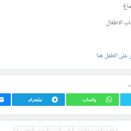
ماغ
اب الاطفال
على الطفل هنا
ى:
واتساب
تيليغرام