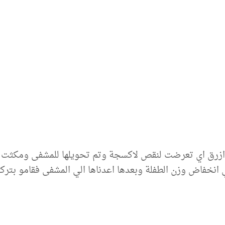
 ازرق اي تعرضت لنقص لاكسجة وتم تحويلها للمشفى ومكثت 
 انخفاض وزن الطفلة وبعدها اعدناها الي المشفى فقامو بتر