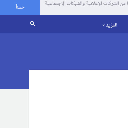
يف الإرتباط (الكوكيز) لتحليل زياراتك وإستخدامك للموقع و تتم مشاركة بعض المعلومات مع Google وغيرها من الشركات الإعلانية والشبكات الإجتماعية
حسناً
المزيد