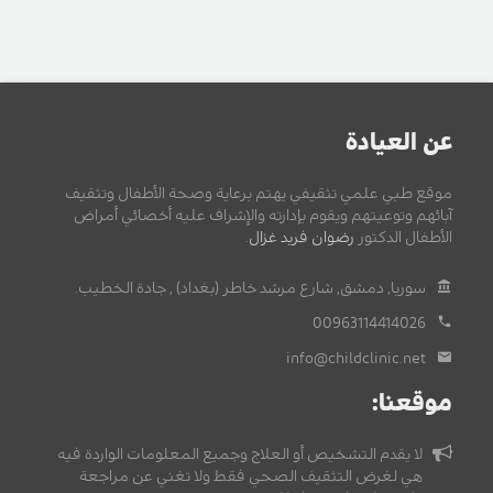
عن العيادة
موقع طبي علمي تثقيفي يهتم برعاية وصحة الأطفال وتثقيف
آبائهم وتوعيتهم ويقوم بإدارته والإشراف عليه أخصائي أمراض
الأطفال الدكتور
رضوان فريد غزال
.
سوريا, دمشق, شارع مرشد خاطر (بغداد) , جادة الخطيب.
00963114414026
info@childclinic.net
موقعنا:
لا يقدم التشخيص أو العلاج وجميع المعلومات الواردة فيه
هي لغرض التثقيف الصحي فقط ولا تغني عن مراجعة