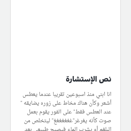
نص الإستشارة
انا ابني منذ اسبوعين تقريبا عندما يعطس
أشعر وكأن هناك مخاط على زوره يضايقه "
عند العطس فقط" على الفور يقوم بعمل
صوت كأنه يغرغر"غغغغغغغ" ليتخلص من
البلغم أو يشرب الماء فيصبح طبيعي بعد