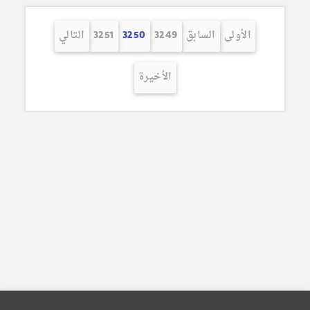
الأولى
السابق
3249
3250
3251
التالي
الأخيرة