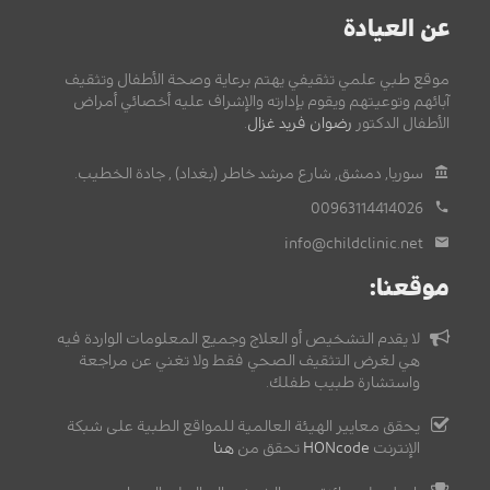
عن العيادة
موقع طبي علمي تثقيفي يهتم برعاية وصحة الأطفال وتثقيف
آبائهم وتوعيتهم ويقوم بإدارته والإشراف عليه أخصائي أمراض
الأطفال الدكتور
رضوان فريد غزال
.
سوريا, دمشق, شارع مرشد خاطر (بغداد) , جادة الخطيب.
00963114414026
info@childclinic.net
موقعنا:
لا يقدم التشخيص أو العلاج وجميع المعلومات الواردة فيه
هي لغرض التثقيف الصحي فقط ولا تغني عن مراجعة
واستشارة طبيب طفلك.
يحقق معايير الهيئة العالمية للمواقع الطبية على شبكة
الإنترنت
HONcode
تحقق من
هنا