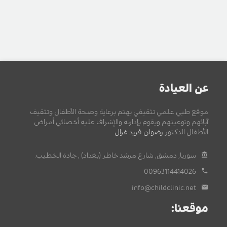
عن العيادة
موقع طبي علمي تثقيفي يهتم برعاية وصحة الأطفال وتثقيف
آبائهم وتوعيتهم ويقوم بإدارته والإشراف عليه أخصائي أمراض
الأطفال الدكتور
رضوان فريد غزال
.
سوريا, دمشق, شارع مرشد خاطر (بغداد) , جادة الخطيب.
00963114414026
info@childclinic.net
موقعنا: