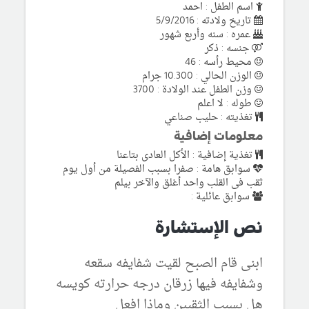
اسم الطفل : احمد
تاريخ ولادته : 5/9/2016
عمره : سنه وأربع شهور
جنسه : ذكر
محيط رأسه : 46
الوزن الحالي : 10.300 جرام
وزن الطفل عند الولادة : 3700
طوله : لا اعلم
تغذيته : حليب صناعي
معلومات إضافية
تغذية إضافية : الأكل العادى بتاعنا
سوابق هامة : صفرا بسبب الفصيلة من أول يوم
ثقب فى القلب واحد أغلق والآخر بيلم
سوابق عائلية :
نص الإستشارة
ابنى قام الصبح لقيت شفايفه سقعه
وشفايفه فيها زرقان درجه حرارته كويسه
هل بسبب الثقبين وماذا افعل