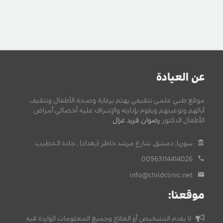
عن العيادة
موقع طبي علمي تثقيفي يهتم برعاية وصحة الأطفال وتثقيف
آبائهم وتوعيتهم ويقوم بإدارته والإشراف عليه أخصائي أمراض
الأطفال الدكتور
رضوان فريد غزال
.
سوريا, دمشق, شارع مرشد خاطر (بغداد) , جادة الخطيب.
00963114414026
info@childclinic.net
موقعنا:
لا يقدم التشخيص أو العلاج وجميع المعلومات الواردة فيه