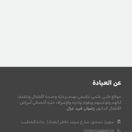
عن العيادة
موقع طبي علمي تثقيفي يهتم برعاية وصحة الأطفال وتثقيف
آبائهم وتوعيتهم ويقوم بإدارته والإشراف عليه أخصائي أمراض
الأطفال الدكتور
رضوان فريد غزال
.
سوريا, دمشق, شارع مرشد خاطر (بغداد) , جادة الخطيب.
00963114414026