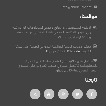
info@childclinic.net
موقعنا:
لا يقدم التشخيص أو العلاج وجميع المعلومات الواردة فيه
هي لغرض التثقيف الصحي فقط ولا تغني عن مراجعة
واستشارة طبيب طفلك.
يحقق معايير الهيئة العالمية للمواقع الطبية على شبكة
الإنترنت
HONcode
تحقق من
هنا
حاصل على جائزة سمو الشيخ سالم العلي الصباح
للمعلوماتية كأفضل مشروع صحي إلكتروني على مستوى
الوطن العربي لعام2010,
تحقق
.
تابعنا