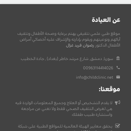
عن العيادة
موقع طبي علمي تثقيفي يهتم برعاية وصحة الأطفال وتثقيف
آبائهم وتوعيتهم ويقوم بإدارته والإشراف عليه أخصائي أمراض
الأطفال الدكتور
رضوان فريد غزال
.
سوريا, دمشق, شارع مرشد خاطر (بغداد) , جادة الخطيب.
00963114414026
info@childclinic.net
موقعنا:
لا يقدم التشخيص أو العلاج وجميع المعلومات الواردة فيه
هي لغرض التثقيف الصحي فقط ولا تغني عن مراجعة
واستشارة طبيب طفلك.
يحقق معايير الهيئة العالمية للمواقع الطبية على شبكة