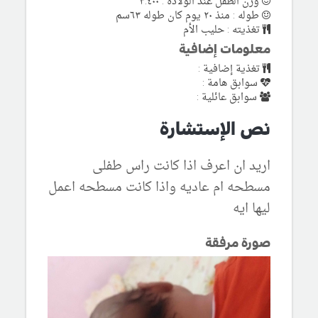
وزن الطفل عند الولادة : ٣.٤٠٠
طوله : منذ ٢٠ يوم كان طوله ٦٣سم
تغذيته : حليب الأم
معلومات إضافية
تغذية إضافية :
سوابق هامة :
سوابق عائلية :
نص الإستشارة
اريد ان اعرف اذا كانت راس طفلى
مسطحه ام عاديه واذا كانت مسطحه اعمل
ليها ايه
صورة مرفقة