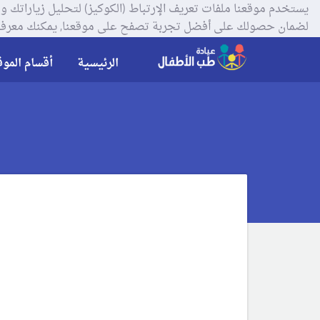
لضمان حصولك على أفضل تجربة تصفح على موقعنا, يمكنك معرفة
الرئيسية
أقسام الموق