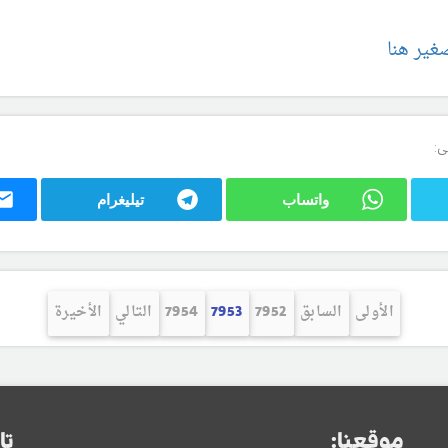
غير هنا
ى:
واتساب
تيليغرام
الأولى
السابق
7952
7953
7954
التالي
الأخيرة
موقعنا:
تا