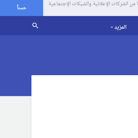
يف الإرتباط (الكوكيز) لتحليل زياراتك وإستخدامك للموقع و تتم مشاركة بعض المعلومات مع Google وغيرها من الشركات الإعلانية والشبكات الإجتماعية
حسناً
المزيد