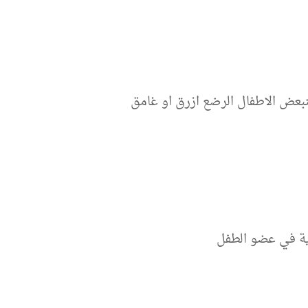
بعض الاطفال الرضع ازرق او غامق
وية في عضو الطفل