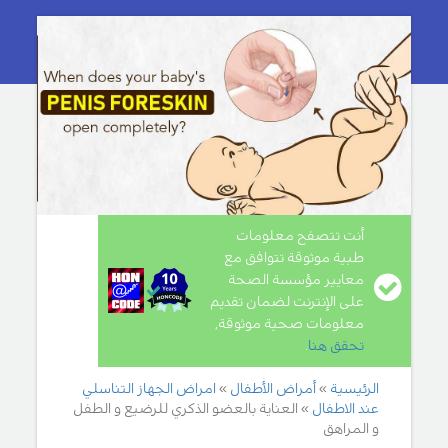
أنت تتصفح معلومات
طبية موثوقة تتوافق مع
معايير مؤسسة الصحة
على الإنترنت لضمان تقديم
معلومات صحية موثوقة,
تحقق هنا
.
الرئيسية
أمراض الأطفال
امراض الجهاز التناسلي
عند الاطفال
العناية بالعضو الذكري للرضيع و الطفل
و المراهق