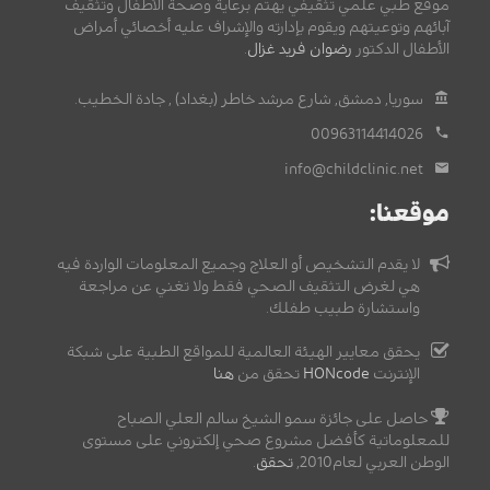
موقع طبي علمي تثقيفي يهتم برعاية وصحة الأطفال وتثقيف
آبائهم وتوعيتهم ويقوم بإدارته والإشراف عليه أخصائي أمراض
الأطفال الدكتور
رضوان فريد غزال
.
سوريا, دمشق, شارع مرشد خاطر (بغداد) , جادة الخطيب.
00963114414026
info@childclinic.net
موقعنا:
لا يقدم التشخيص أو العلاج وجميع المعلومات الواردة فيه
هي لغرض التثقيف الصحي فقط ولا تغني عن مراجعة
واستشارة طبيب طفلك.
يحقق معايير الهيئة العالمية للمواقع الطبية على شبكة
الإنترنت
HONcode
تحقق من
هنا
حاصل على جائزة سمو الشيخ سالم العلي الصباح
للمعلوماتية كأفضل مشروع صحي إلكتروني على مستوى
الوطن العربي لعام2010,
تحقق
.