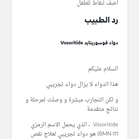
اضف لنقاط للطفل
رد الطبيب
دواء فوسوريتايد Vosoritide
السلام عليكم
هذا الدواء لا يزال دواء تجريبي
و لكن التجارب مبشرة و وصلت لمرحلة و
نتائج متقدمة
Vosoritide ، الذي يحمل الاسم الرمزي
BMN-111) هو دواء تجريبي لعلاج نقص