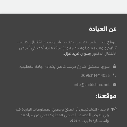
عن العيادة
موقع طبي علمي تثقيفي يهتم برعاية وصحة الأطفال وتثقيف
آبائهم وتوعيتهم ويقوم بإدارته والإشراف عليه أخصائي أمراض
الأطفال الدكتور
رضوان فريد غزال
.
سوريا, دمشق, شارع مرشد خاطر (بغداد) , جادة الخطيب.
00963114414026
info@childclinic.net
موقعنا:
لا يقدم التشخيص أو العلاج وجميع المعلومات الواردة فيه
هي لغرض التثقيف الصحي فقط ولا تغني عن مراجعة
واستشارة طبيب طفلك.