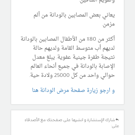
وتقويم الساقين.
يعاني بعض المصابين بالودانة من ألم
مزمن.
أكثر من 80٪ من الأطفال المصابين بالودانة
لديهم أب متوسط ​​القامة ولديهم حالة
نتيجة طفرة جينية عفوية. يبلغ معدل
الإصابة بالودانة في جميع أنحاء العالم
حوالي واحد من كل 25000 ولادة حية.
و ارجو زيارة صفحة مرض الودانة هنا
شارك الإستشارة و انشرها على صفحتك مع الأصدقاء
على: