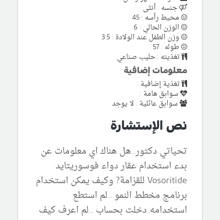
جنسه : أنثى
محيط رأسه : 45
الوزن الحالي : 6
وزن الطفل عند الولادة : 3.5
طوله : 57
تغذيته : حليب صناعي
معلومات إضافية
تغذية إضافية :
سوابق هامة :
سوابق عائلية : لا يوجد
نص الإستشارة
تحياتي دكتور...هل هناك اي معلومات عن
بدء استخدام عقار دواء فوسوريتايد
Vosoritide للقزامة? وكيف يمكن استخدام
برنامج مخطط النمو ...لم استطع
استخدامه..دخلت بحساب ...لم اعرف كيف