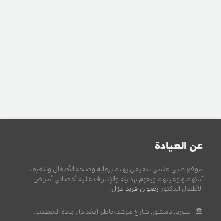
عن العيادة
موقع طبي علمي تثقيفي يهتم برعاية وصحة الأطفال وتثقيف
آبائهم وتوعيتهم ويقوم بإدارته والإشراف عليه أخصائي أمراض
الأطفال الدكتور
رضوان فريد غزال
.
سوريا, دمشق, شارع مرشد خاطر (بغداد) , جادة الخطيب.