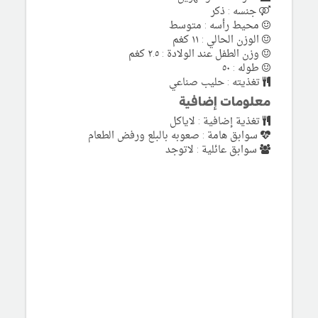
جنسه : ذكر
محيط رأسه : متوسط
الوزن الحالي : ۱۱ کغم
وزن الطفل عند الولادة : ٢.٥ كغم
طوله : ٥٠
تغذيته : حليب صناعي
معلومات إضافية
تغذية إضافية : لاياكل
سوابق هامة : صعوبه بالبلع ورفض الطعام
سوابق عائلية : لاتوجد