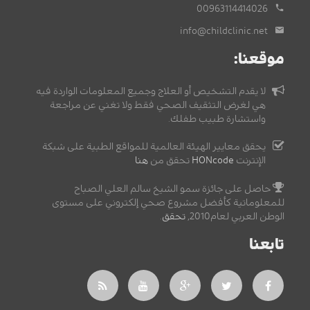
00963114414026
info@childclinic.net
موقعنا:
لا يقدم التشخيص أو العلاج وجميع المعلومات الواردة فيه
هي لغرض التثقيف الصحي فقط ولا تغني عن مراجعة
واستشارة طبيب طفلك.
يحقق معايير الهيئة العالمية للمواقع الطبية على شبكة
الإنترنت
HONcode
تحقق من
هنا
حاصل على جائزة سمو الشيخ سالم العلي الصباح
للمعلوماتية كأفضل مشروع صحي إلكتروني على مستوى
الوطن العربي لعام2010,
تحقق
.
تابعنا