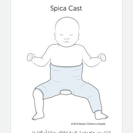
إذا استمر خلع مفصل الورك لطفلك جزئيًا أو كليًا على