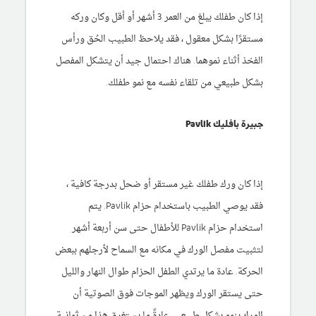
إذا كان طفلك يبلغ من العمر 3 أشهر أو أقل وكان وركه
مستقرًا بشكل معقول ، فقد يلاحظ الطبيب الحُق ورأس
الفخذ أثناء نموهما. هناك احتمال جيد أن يتشكل المفصل
بشكل طبيعي من تلقاء نفسه مع نمو طفلك.
جبيرة بافليك Pavlik
إذا كان ورك طفلك غير مستقر أو ضحل بدرجة كافية ،
فقد يوصي الطبيب باستخدام حزام Pavlik. يتم
استخدام حزام Pavlik للأطفال حتى سن أربعة أشهر
لتثبيت مفصل الورك في مكانه مع السماح لأرجلهم ببعض
الحركة. عادة ما يرتدي الطفل الحزام طوال النهار والليل
حتى يستقر الورك ويظهر الموجات فوق الصوتية أن
الورك ينمو بشكل طبيعي. عادةً ما يستغرق هذا من ثمانية