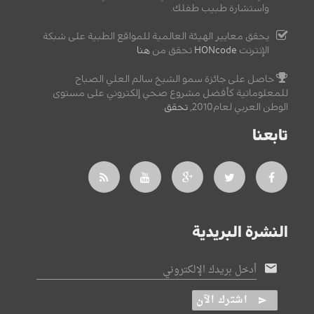
واستشارة طبيب طفلك.
يحقق معايير الهيئة العالمية للمواقع الطبية على شبكة
الإنترنت
HONcode
تحقق من
هنا
حاصل على جائزة سمو الشيخ سالم العلي الصباح
للمعلوماتية كأفضل مشروع صحي إلكتروني على مستوى
الوطن العربي لعام2010,
تحقق
.
تابعنا
النشرة البريدية
أدخل بريدك الإلكتروني
اشترك الآن