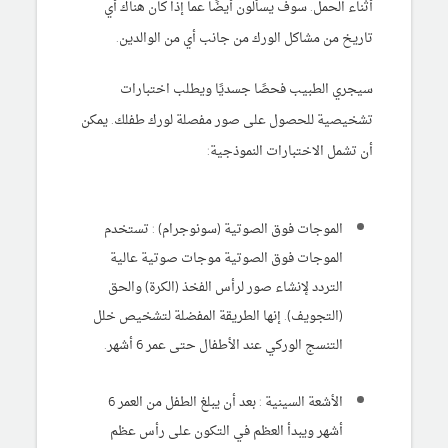
أثناء الحمل. سوف يسألون أيضًا عما إذا كان هناك أي
تاريخ من مشاكل الورك من جانب أي من الوالدين.
سيجري الطبيب فحصًا جسديًا ويطلب اختبارات
تشخيصية للحصول على صور مفصلة لورك طفلك. يمكن
أن تشمل الاختبارات النموذجية:
الموجات فوق الصوتية (سونوجرام) : تستخدم
الموجات فوق الصوتية موجات صوتية عالية
التردد لإنشاء صور لرأس الفخذ (الكرة) والحق
(التجويف). إنها الطريقة المفضلة لتشخيص خلل
التنسج الوركي عند الأطفال حتى عمر 6 أشهر.
الأشعة السينية
: بعد أن يبلغ الطفل من العمر 6
أشهر ويبدأ العظم في التكون على رأس عظم