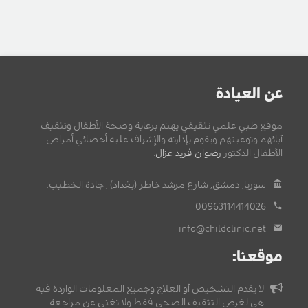
عن العيادة
موقع طبي علمي تثقيفي يهتم برعاية وصحة الأطفال وتثقيف
آبائهم وتوعيتهم ويقوم بإدارته والإشراف عليه أخصائي أمراض
الأطفال الدكتور
رضوان فريد غزال
.
سوريا, دمشق, شارع مرشد خاطر (بغداد) , جادة الخطيب.
00963114414026
info@childclinic.net
موقعنا:
لا يقدم التشخيص أو العلاج وجميع المعلومات الواردة فيه
هي لغرض التثقيف الصحي فقط ولا تغني عن مراجعة