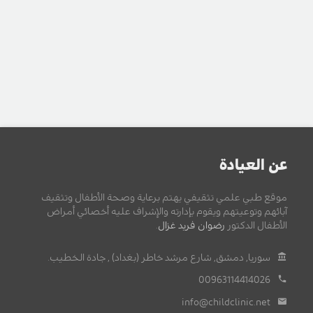
عن العيادة
موقع طبي علمي تثقيفي يهتم برعاية وصحة الأطفال وتثقيف
آبائهم وتوعيتهم ويقوم بإدارته والإشراف عليه أخصائي أمراض
الأطفال الدكتور
رضوان فريد غزال
.
سوريا, دمشق, شارع مرشد خاطر (بغداد) , جادة الخطيب.
00963114414026
info@childclinic.net