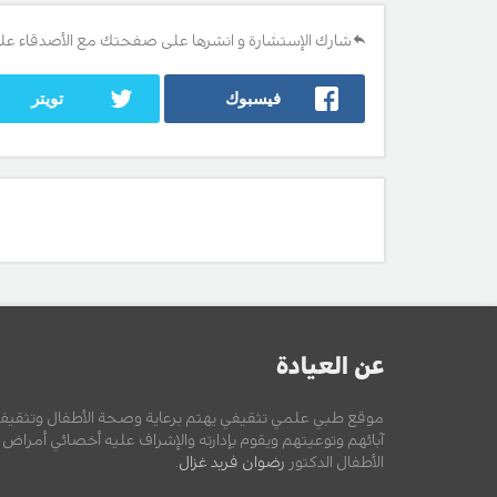
شارك الإستشارة و انشرها على صفحتك مع الأصدقاء عل
فيسبوك
تويتر
عن العيادة
موقع طبي علمي تثقيفي يهتم برعاية وصحة الأطفال وتثقيف
آبائهم وتوعيتهم ويقوم بإدارته والإشراف عليه أخصائي أمراض
الأطفال الدكتور
رضوان فريد غزال
.