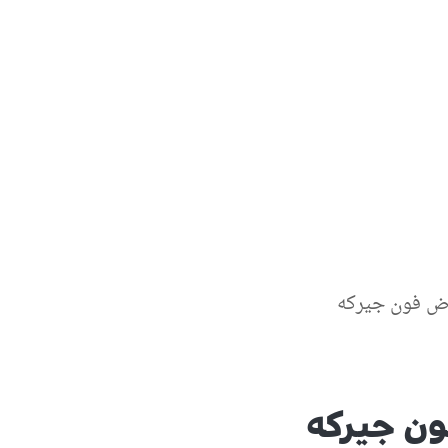
رض فون جيركه
ن جيركه