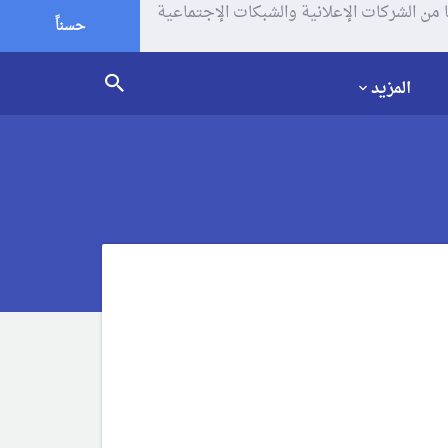
يف الإرتباط (الكوكيز) لتحليل زياراتك وإستخدامك للموقع و تتم مشاركة بعض المعلومات مع Google وغيرها من الشركات الإعلانية والشبكات الإجتماعية
حسناً
المزيد