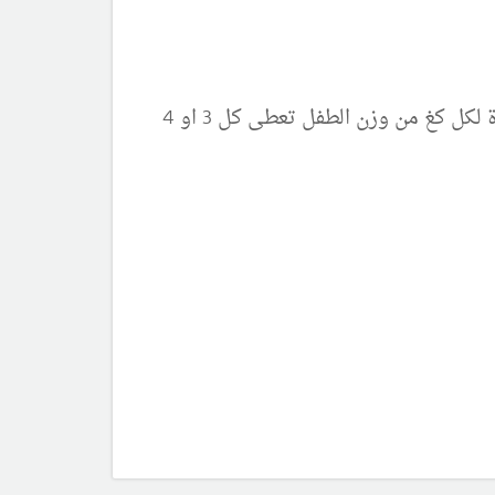
لتجنب نقص السكر يجب إعطاء النشاء غير المطبوخ للطفل عندما يكبر الطفل : بمقدار 1.5 غ من نشاء الذرة لكل كغ من وزن الطفل تعطى كل 3 او 4