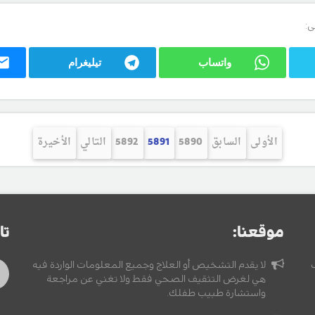
ى:
واتساب
تيليغرام
الأولى
السابق
5890
5891
5892
التالي
الأخيرة
موقعنا:
تا
لا يقدم التشخيص أو العلاج وجميع المعلومات الواردة فيه
هي لغرض التثقيف الصحي فقط ولا تغني عن مراجعة
واستشارة طبيب طفلك.