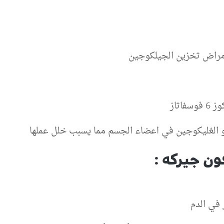
راض تخزين الجيلكوجين
اتاز
 الغليكوجين في اعضاء الجسم مما يسبب خلل عملها
ن جيركه :
في الدم