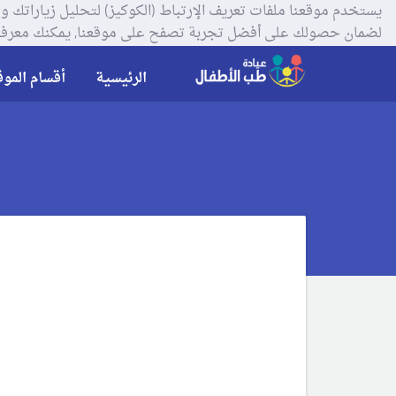
لضمان حصولك على أفضل تجربة تصفح على موقعنا, يمكنك معرفة
الرئيسية
أقسام الموق