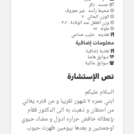
جنسه : ذكر
محيط رأسه : غير معروف
الوزن الحالي : ٧
وزن الطفل عند الولادة : ٣،٢
طوله : ٥٥
تغذيته : حليب صناعي
معلومات إضافية
تغذية إضافية :
سوابق هامة :
سوابق عائلية :
نص الإستشارة
السلام عليكم
ابني عمره ٧ شهور تقريبا و من فتره يعاني
من احتقان و ذهبت به الى الدكتور فقام
بإعطائه خافض حراره ادول و مضاد حيوي
اوجمنتين و بعدها بيومين ظهرت حبوب