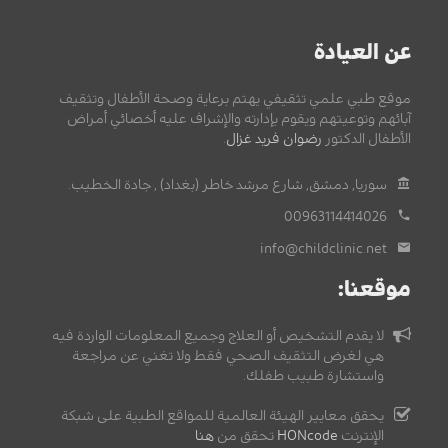
عن العيادة
موقع طبي علمي تثقيفي يهتم برعاية وصحة الأطفال وتثقيف
آبائهم وتوعيتهم ويقوم بإدارته والإشراف عليه أخصائي أمراض
الأطفال الدكتور
رضوان فريد غزال
.
سوريا, دمشق, شارع مرشد خاطر (بغداد) , جادة الخطيب.
00963114414026
info@childclinic.net
موقعنا:
لا يقدم التشخيص أو العلاج وجميع المعلومات الواردة فيه
هي لغرض التثقيف الصحي فقط ولا تغني عن مراجعة
واستشارة طبيب طفلك.
يحقق معايير الهيئة العالمية للمواقع الطبية على شبكة
الإنترنت
HONcode
تحقق من
هنا