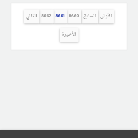
الأولى
السابق
8660
8661
8662
التالي
الأخيرة