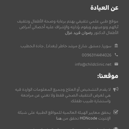
عن العيادة
موقع طبي علمي تثقيفي يهتم برعاية وصحة الأطفال وتثقيف
آبائهم وتوعيتهم ويقوم بإدارته والإشراف عليه أخصائي أمراض
الأطفال الدكتور
رضوان فريد غزال
.
سوريا, دمشق, شارع مرشد خاطر (بغداد) , جادة الخطيب.
00963114414026
info@childclinic.net
موقعنا:
لا يقدم التشخيص أو العلاج وجميع المعلومات الواردة فيه
هي لغرض التثقيف الصحي فقط ولا تغني عن مراجعة
واستشارة طبيب طفلك.
يحقق معايير الهيئة العالمية للمواقع الطبية على شبكة
الإنترنت
HONcode
تحقق من
هنا