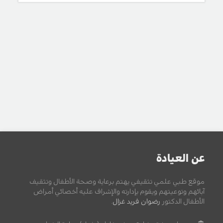
عن العيادة
موقع طبي علمي تثقيفي يهتم برعاية وصحة الأطفال وتثقيف
آبائهم وتوعيتهم ويقوم بإدارته والإشراف عليه أخصائي أمراض
الأطفال الدكتور
رضوان فريد غزال
.