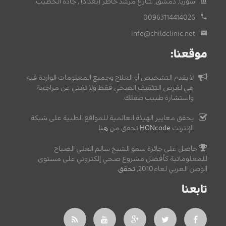
سوريا, دمشق, شارع مرشد خاطر (بغداد) , جادة الخطيب.
00963114414026
info@childclinic.net
موقعنا:
لا يقدم التشخيص أو العلاج وجميع المعلومات الواردة فيه
هي لغرض التثقيف الصحي فقط ولا تغني عن مراجعة
واستشارة طبيب طفلك.
يحقق معايير الهيئة العالمية للمواقع الطبية على شبكة
الإنترنت
HONcode
تحقق من
هنا
حاصل على جائزة سمو الشيخ سالم العلي الصباح
للمعلوماتية كأفضل مشروع صحي إلكتروني على مستوى
الوطن العربي لعام2010,
تحقق
.
تابعنا