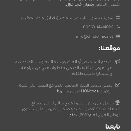
الأطفال الدكتور
رضوان فريد غزال
.
سوريا, دمشق, شارع مرشد خاطر (بغداد) , جادة الخطيب.
00963114414026
info@childclinic.net
موقعنا:
لا يقدم التشخيص أو العلاج وجميع المعلومات الواردة فيه
هي لغرض التثقيف الصحي فقط ولا تغني عن مراجعة
واستشارة طبيب طفلك.
يحقق معايير الهيئة العالمية للمواقع الطبية على شبكة
الإنترنت
HONcode
تحقق من
هنا
حاصل على جائزة سمو الشيخ سالم العلي الصباح
للمعلوماتية كأفضل مشروع صحي إلكتروني على مستوى
الوطن العربي لعام2010,
تحقق
.
تابعنا