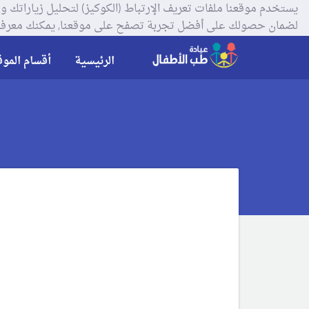
لضمان حصولك على أفضل تجربة تصفح على موقعنا, يمكنك معرفة
الرئيسية
أقسام الموق