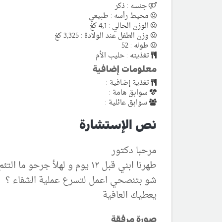
جنسه : ذكر
محيط رأسه : طبيعي
الوزن الحالي : 4,1 كغ
وزن الطفل عند الولادة : 3,325 كغ
طوله : 52
تغذيته : حليب الأم
معلومات إضافية
تغذية إضافية :
سوابق هامة :
سوابق عائلية :
نص الإستشارة
مرحبا دكتور
طهرنا ابني قبل ١٢ يوم و لهلأ جرحو ما التئم و في انتفاخ تحت رأس القضيب و حاسة إنو القضيب صاير مايل لفوق. هالشي طبيعي؟
شو بتنصحي اعمل لتسرع عملية الشفاء ؟
يعطيك العافية
صورة مرفقة