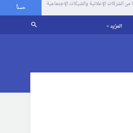
يف الإرتباط (الكوكيز) لتحليل زياراتك وإستخدامك للموقع و تتم مشاركة بعض المعلومات مع Google وغيرها من الشركات الإعلانية والشبكات الإجتماعية
حسناً
المزيد