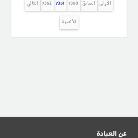
الأولى
السابق
7350
7351
7352
التالي
الأخيرة
عن العيادة