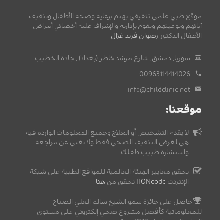
موقع طبي علمي تثقيفي يهتم برعاية وصحة الأطفال وتثقيف
آبائهم وتوعيتهم ويقوم بإدارته والإشراف عليه أخصائي أمراض
الأطفال الدكتور
رضوان فريد غزال
.
سوريا, دمشق, شارع مرشد خاطر (بغداد) , جادة الخطيب.
00963114414026
info@childclinic.net
موقعنا:
لا يقدم التشخيص أو العلاج وجميع المعلومات الواردة فيه
هي لغرض التثقيف الصحي فقط ولا تغني عن مراجعة
واستشارة طبيب طفلك.
يحقق معايير الهيئة العالمية للمواقع الطبية على شبكة
الإنترنت
HONcode
تحقق من
هنا
حاصل على جائزة سمو الشيخ سالم العلي الصباح
للمعلوماتية كأفضل مشروع صحي إلكتروني على مستوى