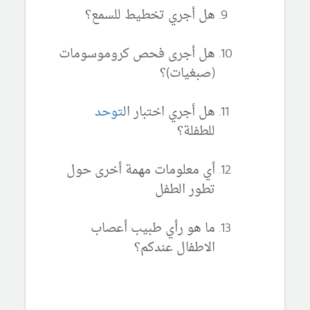
هل أجري تخطيط للسمع؟
هل أجرى فحص كروموسومات
(صبغيات)؟
هل أجري اختبار ال
توحد
للطفلة؟
أي معلومات مهمة أخرى حول
تطور الطفل
ما هو رأي طبيب أعصاب
الاطفال عندكم؟