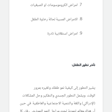
امراض الكروموسومات او الصبغيات
الامراض المسببة لحالة رخاوة الطفل
امراض استقلابية نادرة
تأخر تطور الطفل:
يشير التطور إلى كيفية نمو طفلك وتغيره بمرور
الوقت. ويشمل التطور الجسدي والتفكير وحل المشكلات
(الإدراكي) واللغة والتنمية الاجتماعية والعاطفية. في حين
أن هناك معالم تنموية تحدد مراحل النمو النموذجي ، فإن كل