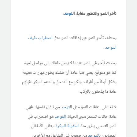
تأخر النمو والتطور مقابل ال
توحد
:
يختلف تأخر النمو عن إعاقات النمو مثل
اضطراب طيف
التوحد
.
يحدث تأخر في النمو عندما لا يصل طفلك إلى مراحل نموه
كما هو متوقع. يعني هذا عادة أن طفلك يطور مهارات معينة
بشكل أبطأ من أقرانه. ولكن مع التدخل والدعم المبكر ، فإنهم
عادة ما يلحقون بالركب.
لا تختفي إعاقات النمو مثل ال
توحد
من تلقاء نفسها - فهي
عادة حالات تستمر مدى الحياة.
التوحد
هو اضطراب في
النمو العصبي يظهر منذ
الطفولة المبكرة
. يعاني الأطفال
المصابون ب
التوحد
من صعوبة في التفاعل مع الآخرين