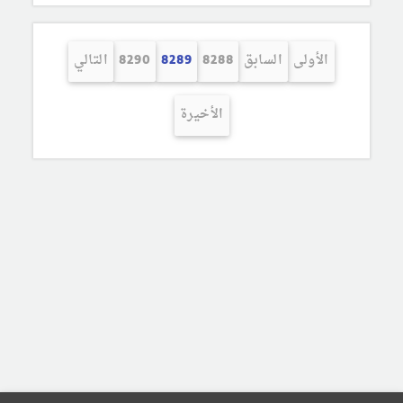
الأولى
السابق
8288
8289
8290
التالي
الأخيرة