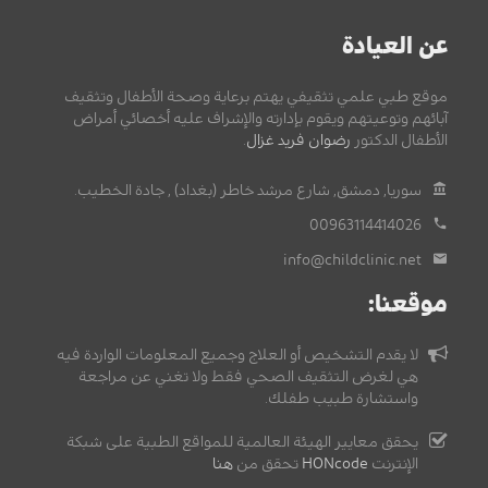
عن العيادة
موقع طبي علمي تثقيفي يهتم برعاية وصحة الأطفال وتثقيف
آبائهم وتوعيتهم ويقوم بإدارته والإشراف عليه أخصائي أمراض
الأطفال الدكتور
رضوان فريد غزال
.
سوريا, دمشق, شارع مرشد خاطر (بغداد) , جادة الخطيب.
00963114414026
info@childclinic.net
موقعنا:
لا يقدم التشخيص أو العلاج وجميع المعلومات الواردة فيه
هي لغرض التثقيف الصحي فقط ولا تغني عن مراجعة
واستشارة طبيب طفلك.
يحقق معايير الهيئة العالمية للمواقع الطبية على شبكة
الإنترنت
HONcode
تحقق من
هنا