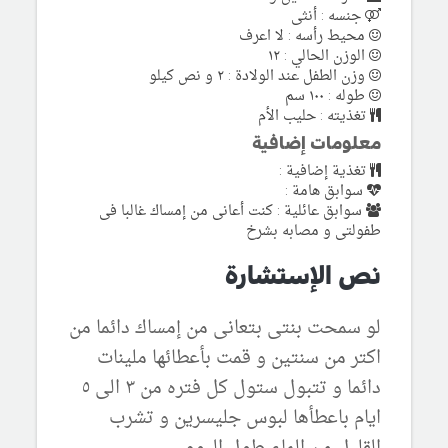
جنسه : أنثى
محيط رأسه : لا اعرف
الوزن الحالي : ١٢
وزن الطفل عند الولادة : ٢ و نص كيلو
طوله : ١٠٠ سم
تغذيته : حليب الأم
معلومات إضافية
تغذية إضافية :
سوابق هامة :
سوابق عائلية : كنت أعانى من إمساك غالبا فى
طفولتى و مصابه بشرخ
نص الإستشارة
لو سمحت بنتى بتعانى من إمساك دائما من
اكتر من سنتين و قمت بأعطائها ملينات
دائما و تتبول ستول كل فتره من ٣ الى ٥
ايام باعطأها لبوس جليسرين و تشرب