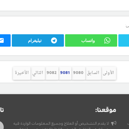
ى:
واتساب
تيليغرام
الأولى
السابق
9080
9081
9082
التالي
الأخيرة
موقعنا:
تا
لا يقدم التشخيص أو العلاج وجميع المعلومات الواردة فيه