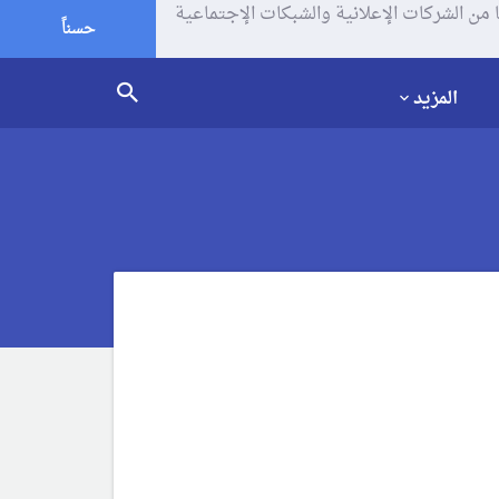
يف الإرتباط (الكوكيز) لتحليل زياراتك وإستخدامك للموقع و تتم مشاركة بعض المعلومات مع Google وغيرها من الشركات الإعلانية والشبكات الإجتماعية
حسناً
المزيد