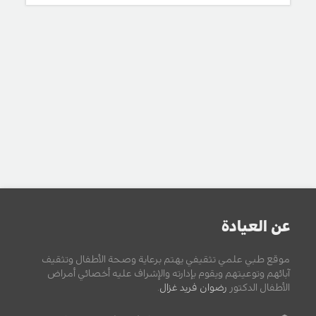
عن العيادة
موقع طبي علمي تثقيفي يهتم برعاية وصحة الأطفال وتثقيف
آبائهم وتوعيتهم ويقوم بإدارته والإشراف عليه أخصائي أمراض
الأطفال الدكتور
رضوان فريد غزال
.