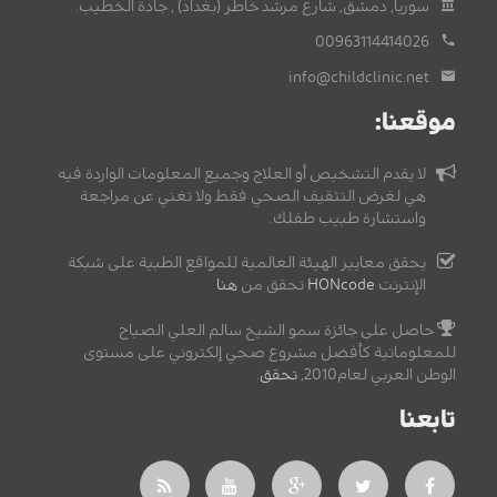
سوريا, دمشق, شارع مرشد خاطر (بغداد) , جادة الخطيب.
00963114414026
info@childclinic.net
موقعنا:
لا يقدم التشخيص أو العلاج وجميع المعلومات الواردة فيه
هي لغرض التثقيف الصحي فقط ولا تغني عن مراجعة
واستشارة طبيب طفلك.
يحقق معايير الهيئة العالمية للمواقع الطبية على شبكة
الإنترنت
HONcode
تحقق من
هنا
حاصل على جائزة سمو الشيخ سالم العلي الصباح
للمعلوماتية كأفضل مشروع صحي إلكتروني على مستوى
الوطن العربي لعام2010,
تحقق
.
تابعنا