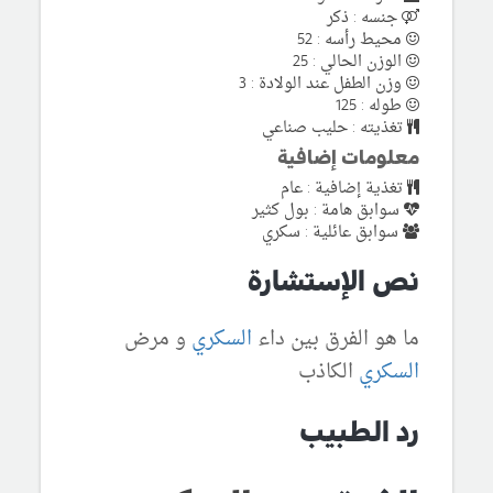
جنسه : ذكر
محيط رأسه : 52
الوزن الحالي : 25
وزن الطفل عند الولادة : 3
طوله : 125
تغذيته : حليب صناعي
معلومات إضافية
تغذية إضافية : عام
سوابق هامة : بول كثير
سوابق عائلية : سكري
نص الإستشارة
ما هو الفرق بين داء
السكري
و مرض
السكري
الكاذب
رد الطبيب