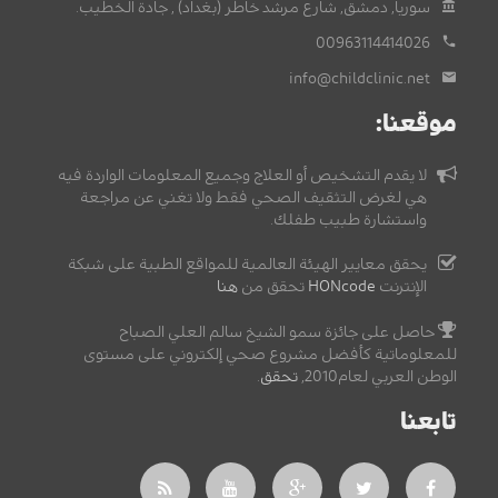
سوريا, دمشق, شارع مرشد خاطر (بغداد) , جادة الخطيب.
00963114414026
info@childclinic.net
موقعنا:
لا يقدم التشخيص أو العلاج وجميع المعلومات الواردة فيه
هي لغرض التثقيف الصحي فقط ولا تغني عن مراجعة
واستشارة طبيب طفلك.
يحقق معايير الهيئة العالمية للمواقع الطبية على شبكة
الإنترنت
HONcode
تحقق من
هنا
حاصل على جائزة سمو الشيخ سالم العلي الصباح
للمعلوماتية كأفضل مشروع صحي إلكتروني على مستوى
الوطن العربي لعام2010,
تحقق
.
تابعنا