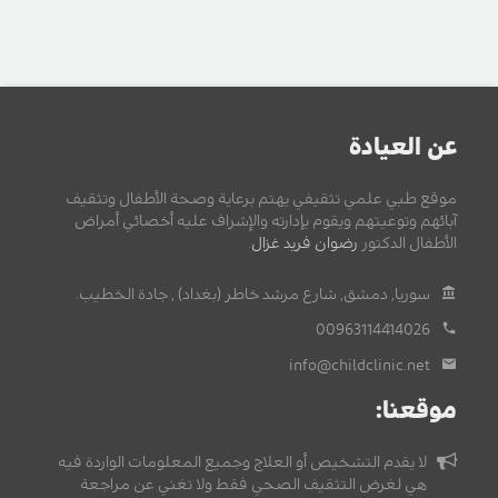
عن العيادة
موقع طبي علمي تثقيفي يهتم برعاية وصحة الأطفال وتثقيف
آبائهم وتوعيتهم ويقوم بإدارته والإشراف عليه أخصائي أمراض
الأطفال الدكتور
رضوان فريد غزال
.
سوريا, دمشق, شارع مرشد خاطر (بغداد) , جادة الخطيب.
00963114414026
info@childclinic.net
موقعنا:
لا يقدم التشخيص أو العلاج وجميع المعلومات الواردة فيه
هي لغرض التثقيف الصحي فقط ولا تغني عن مراجعة