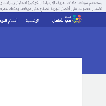
لضمان حصولك على أفضل تجربة تصفح على موقعنا, يمكنك معرفة
الرئيسية
أقسام الموق