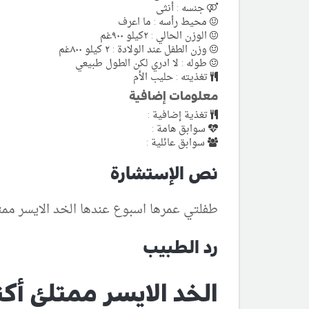
جنسه : أنثى
محيط رأسه : ما اعرف
الوزن الحالي : ٢كيلو ٩٠٠غم
وزن الطفل عند الولادة : ٢ كيلو ٨٠٠غم
طوله : لا ادري لكن الطول طبيعي
تغذيته : حليب الأم
معلومات إضافية
تغذية إضافية :
سوابق هامة :
سوابق عائلية :
نص الإستشارة
طفلتي عمرها اسبوع عندها الخد الايسر ممتل
رد الطبيب
الخد الايسر ممتلئ أكث