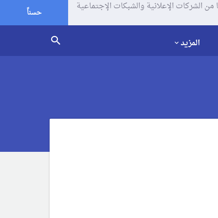
يف الإرتباط (الكوكيز) لتحليل زياراتك وإستخدامك للموقع و تتم مشاركة بعض المعلومات مع Google وغيرها من الشركات الإعلانية والشبكات الإجتماعية
حسناً
المزيد