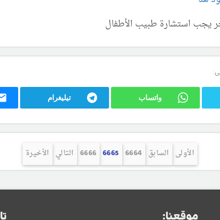
خر يجب استشارة طبيب الأطفال
ى:
واتساب
تيليغرام
الأولى
السابق
6664
6665
6666
التالي
الأخيرة
موقعنا:
تا