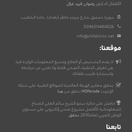
الأطفال الدكتور
رضوان فريد غزال
.
سوريا, دمشق, شارع مرشد خاطر (بغداد) , جادة الخطيب.
00963114414026
info@childclinic.net
موقعنا:
لا يقدم التشخيص أو العلاج وجميع المعلومات الواردة فيه
هي لغرض التثقيف الصحي فقط ولا تغني عن مراجعة
واستشارة طبيب طفلك.
يحقق معايير الهيئة العالمية للمواقع الطبية على شبكة
الإنترنت
HONcode
تحقق من
هنا
حاصل على جائزة سمو الشيخ سالم العلي الصباح
للمعلوماتية كأفضل مشروع صحي إلكتروني على مستوى
الوطن العربي لعام2010,
تحقق
.
تابعنا