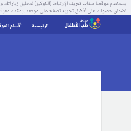
لضمان حصولك على أفضل تجربة تصفح على موقعنا, يمكنك معرفة
الرئيسية
أقسام الموق