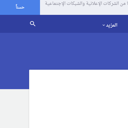
يف الإرتباط (الكوكيز) لتحليل زياراتك وإستخدامك للموقع و تتم مشاركة بعض المعلومات مع Google وغيرها من الشركات الإعلانية والشبكات الإجتماعية
حسناً
المزيد