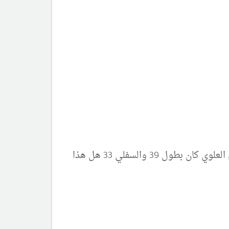
السلام عليكم دكتورانا ارسلت لك صورة طفلي و طلبت مني ان اقيس لك طول طفلي ظهر معي ان القسم العلوي كان بطول 39 والسفلي 33 هل هذا