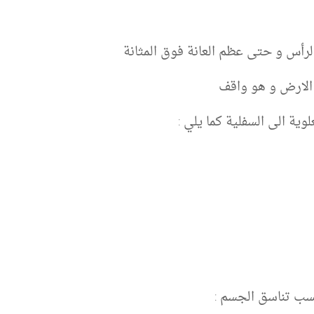
رأس و حتى عظم العانة فوق المثانة
 الارض و هو واقف
وية الى السفلية كما يلي :
حسب تناسق الجسم :