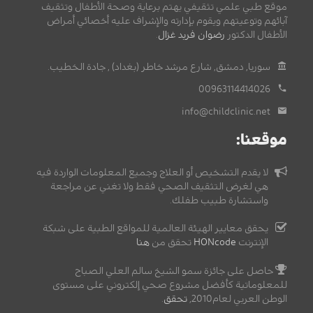
موقع طبي علمي تثقيفي يهتم برعاية وصحة الأطفال وتثقيف
آبائهم وتوعيتهم ويقوم بإدارته والإشراف عليه أخصائي أمراض
الأطفال الدكتور
رضوان فريد غزال
.
سوريا, دمشق, شارع مرشد خاطر (بغداد) , جادة الخطيب.
00963114414026
info@childclinic.net
موقعنا:
لا يقدم التشخيص أو العلاج وجميع المعلومات الواردة فيه
هي لغرض التثقيف الصحي فقط ولا تغني عن مراجعة
واستشارة طبيب طفلك.
يحقق معايير الهيئة العالمية للمواقع الطبية على شبكة
الإنترنت
HONcode
تحقق من
هنا
حاصل على جائزة سمو الشيخ سالم العلي الصباح
للمعلوماتية كأفضل مشروع صحي إلكتروني على مستوى
الوطن العربي لعام2010,
تحقق
.