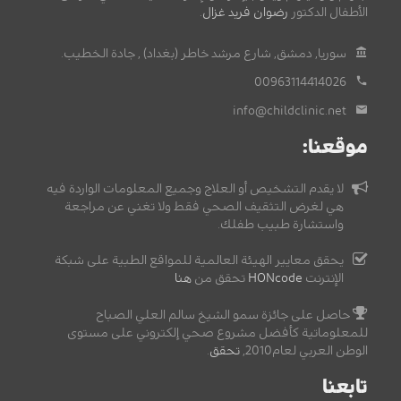
الأطفال الدكتور
رضوان فريد غزال
.
سوريا, دمشق, شارع مرشد خاطر (بغداد) , جادة الخطيب.
00963114414026
info@childclinic.net
موقعنا:
لا يقدم التشخيص أو العلاج وجميع المعلومات الواردة فيه
هي لغرض التثقيف الصحي فقط ولا تغني عن مراجعة
واستشارة طبيب طفلك.
يحقق معايير الهيئة العالمية للمواقع الطبية على شبكة
الإنترنت
HONcode
تحقق من
هنا
حاصل على جائزة سمو الشيخ سالم العلي الصباح
للمعلوماتية كأفضل مشروع صحي إلكتروني على مستوى
الوطن العربي لعام2010,
تحقق
.
تابعنا