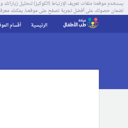
لضمان حصولك على أفضل تجربة تصفح على موقعنا, يمكنك معرفة
الرئيسية
أقسام الموق