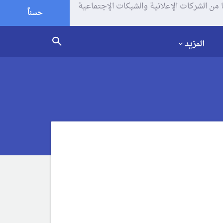
يف الإرتباط (الكوكيز) لتحليل زياراتك وإستخدامك للموقع و تتم مشاركة بعض المعلومات مع Google وغيرها من الشركات الإعلانية والشبكات الإجتماعية
حسناً
المزيد