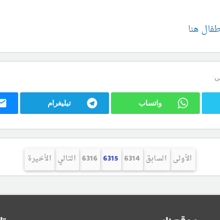
طفال هنا
ى:
واتساب
تيليغرام
الأولى
السابق
6314
6315
6316
التالي
الأخيرة